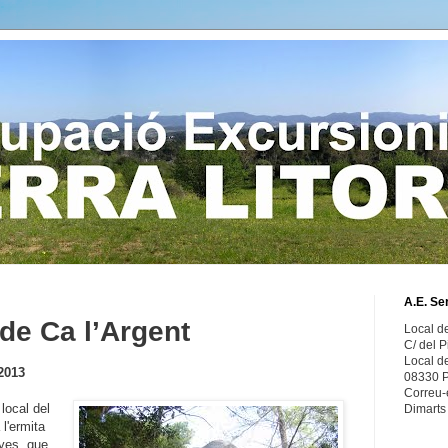
A.E. Ser
de Ca l’Argent
Local d
C/ del P
Local d
2013
08330 P
Correu-
 local del
Dimarts
 l'ermita
yes, que