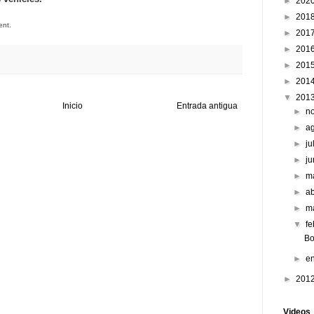
►
202
►
201
ent.
►
201
►
201
►
201
►
201
▼
201
Inicio
Entrada antigua
►
n
►
a
►
ju
►
j
►
m
►
ab
►
m
▼
f
Bo
►
e
►
201
Videos