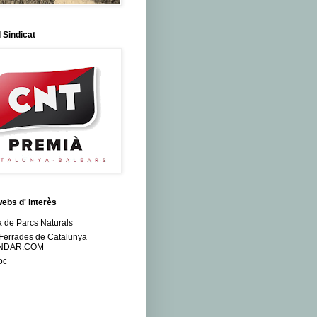
 Sindicat
webs d' interès
 de Parcs Naturals
 Ferrades de Catalunya
NDAR.COM
oc