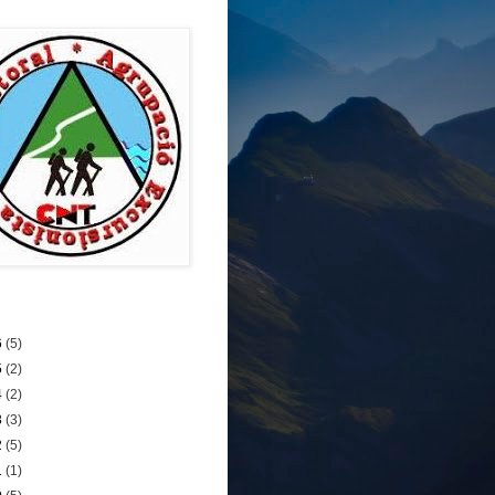
6
(5)
5
(2)
4
(2)
3
(3)
2
(5)
1
(1)