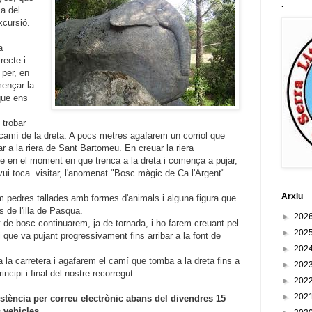
.
ca del
xcursió.
a
recte i
 per, en
ençar la
 que ens
 trobar
 camí de la dreta. A pocs metres agafarem un corriol que
ar a la riera de Sant Bartomeu. En creuar la riera
e en el moment en que trenca a la dreta i comença a pujar,
avui toca visitar, l'anomenat "Bosc màgic de Ca l'Argent".
Arxiu
m pedres tallades amb formes d'animals i alguna figura que
 de l'illa de Pasqua.
►
202
t de bosc continuarem, ja de tornada, i ho farem creuant pel
►
202
 que va pujant progressivament fins arribar a la font de
►
202
a la carretera i agafarem el camí que tomba a la dreta fins a
►
202
ncipi i final del nostre recorregut.
►
202
►
202
stència per correu electrònic abans del divendres 15
 vehicles.