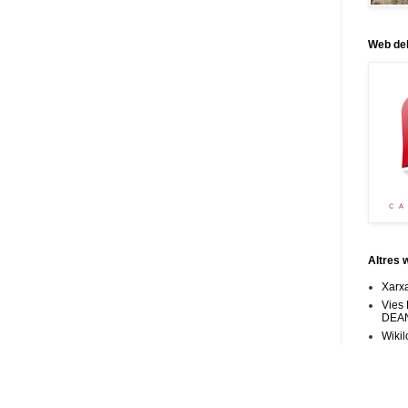
Web del
Altres 
Xarxa
Vies
DEA
Wikil