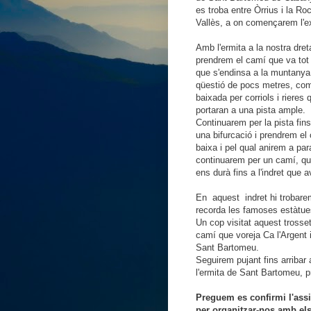
es troba entre Òrrius i la Ro
Vallès, a on començarem l'e
Amb l'ermita a la nostra dret
prendrem el camí que va tot 
que s'endinsa a la muntanya
qüestió de pocs metres, com
baixada per corriols i rieres
portaran a una pista ample.
Continuarem per la pista fins
una bifurcació i prendrem el
baixa i pel qual anirem a par
continuarem per un camí, qu
ens durà fins a l'indret que 
En aquest indret hi trobare
recorda les famoses estàtues
Un cop visitat aquest trosse
camí que voreja Ca l'Argent i
Sant Bartomeu.
Seguirem pujant fins arribar 
l'ermita de Sant Bartomeu, pri
Preguem es confirmi l'assi
per organitzar-nos amb els