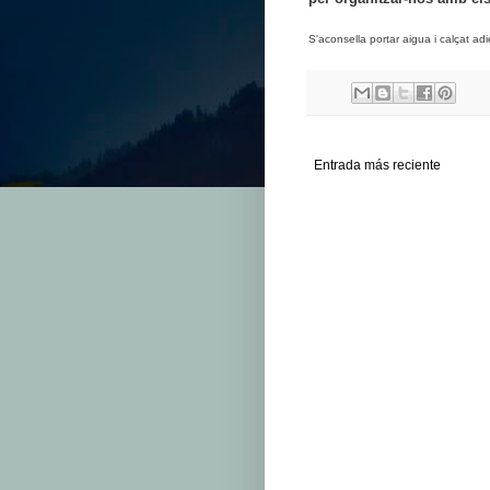
S'aconsella portar aigua i calçat adi
Entrada más reciente