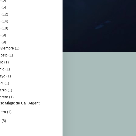
0
(5)
8
(5)
7
(12)
6
(14)
5
(10)
4
(9)
3
(9)
oviembre
(1)
gosto
(1)
lio
(1)
unio
(1)
ayo
(1)
ril
(1)
arzo
(1)
ebrero
(1)
sc Màgic de Ca l’Argent
nero
(1)
2
(8)